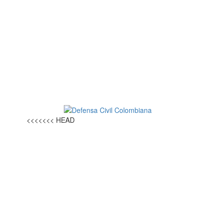
<<<<<<< HEAD