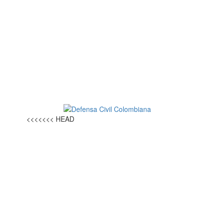
<<<<<<< HEAD