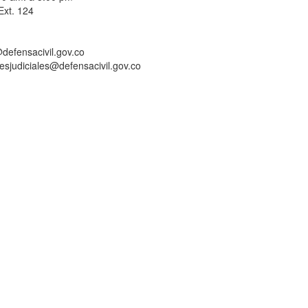
Ext. 124
defensacivil.gov.co
nesjudiciales@defensacivil.gov.co