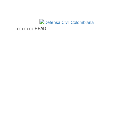
<<<<<<< HEAD