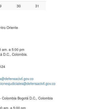
9
30
31
ntro Oriente
00 am. a 5:00 pm
á D.C., Colombia.
 124
a@defensacivil.gov.co
acionesjudiciales@defensacivil.gov.co
C - Colombia Bogotá D.C., Colombia
:00 am. a 5:00 pm