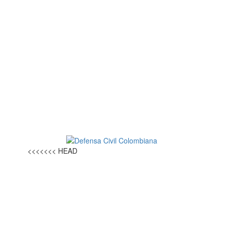
<<<<<<< HEAD