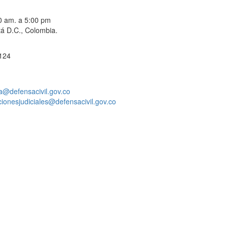
00 am. a 5:00 pm
á D.C., Colombia.
 124
a@defensacivil.gov.co
acionesjudiciales@defensacivil.gov.co