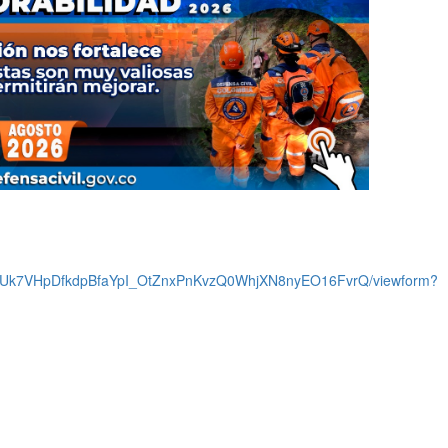
LSd1Uk7VHpDfkdpBfaYpI_OtZnxPnKvzQ0WhjXN8nyEO16FvrQ/viewform?