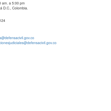
00 am. a 5:00 pm
á D.C., Colombia.
 124
a@defensacivil.gov.co
acionesjudiciales@defensacivil.gov.co