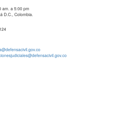
00 am. a 5:00 pm
á D.C., Colombia.
 124
a@defensacivil.gov.co
acionesjudiciales@defensacivil.gov.co