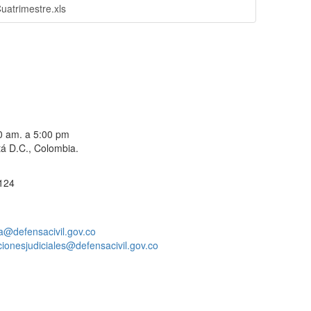
uatrimestre.xls
00 am. a 5:00 pm
á D.C., Colombia.
 124
a@defensacivil.gov.co
acionesjudiciales@defensacivil.gov.co